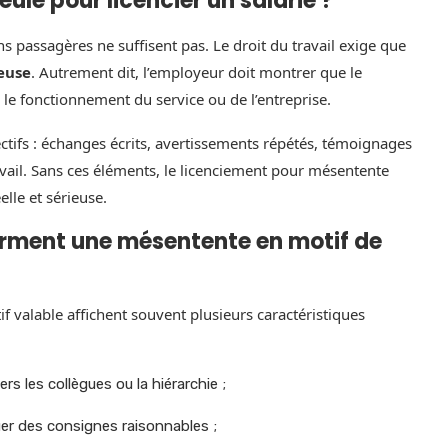
eule pour licencier un salarié ?
 passagères ne suffisent pas. Le droit du travail exige que
ieuse
. Autrement dit, l’employeur doit montrer que le
le fonctionnement du service ou de l’entreprise.
ctifs : échanges écrits, avertissements répétés, témoignages
travail. Sans ces éléments, le licenciement pour mésentente
elle et sérieuse.
forment une mésentente en motif de
f valable affichent souvent plusieurs caractéristiques
 les collègues ou la hiérarchie ;
uer des consignes raisonnables ;