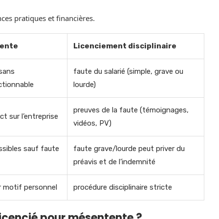
nces pratiques et financières.
tente
Licenciement disciplinaire
 sans
faute du salarié (simple, grave ou
ctionnable
lourde)
preuves de la faute (témoignages,
t sur l’entreprise
vidéos, PV)
sibles sauf faute
faute grave/lourde peut priver du
préavis et de l’indemnité
r motif personnel
procédure disciplinaire stricte
 licencié pour mésentente ?