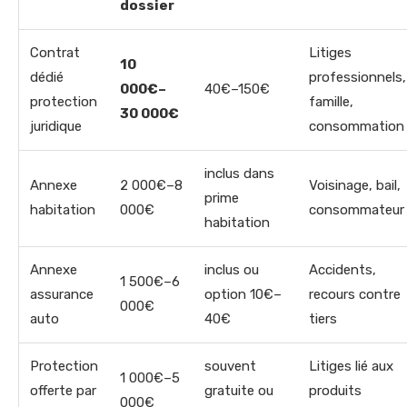
dossier
Contrat
Litiges
10
dédié
professionnels,
000€–
40€–150€
protection
famille,
30 000€
juridique
consommation
inclus dans
Annexe
2 000€–8
Voisinage, bail,
prime
habitation
000€
consommateur
habitation
Annexe
inclus ou
Accidents,
1 500€–6
assurance
option 10€–
recours contre
000€
auto
40€
tiers
Protection
souvent
Litiges lié aux
1 000€–5
offerte par
gratuite ou
produits
000€