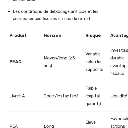
Les conditions de déblocage anticipé et les
conséquences fiscales en cas de retrait.
Produit
Horizon
Risque
Avantag
Investis
Variable
Moyen/long (≥5
durable 
PEAC
selon les
ans)
avantag
supports
fiscaux
Faible
Livret A
Court/instantané
(capital
Liquidité
garanti)
Favorabl
Élevé
PEA
Long
actions