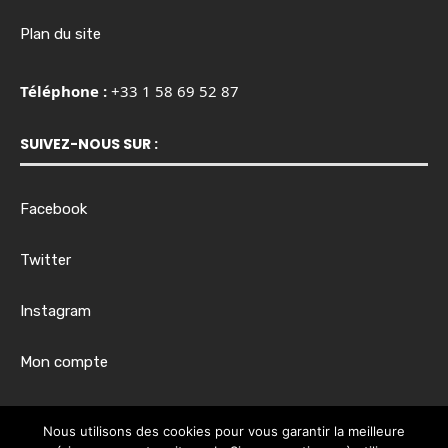
Plan du site
Téléphone :
+33 1 58 69 52 87
SUIVEZ-NOUS SUR :
Facebook
Twitter
Instagram
Mon compte
Horaires d’ouverture :
Nous utilisons des cookies pour vous garantir la meilleure
Du lundi au vendredi, de 8h00 à 17h30