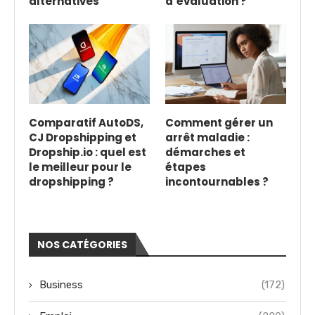
alternatives
d’évaluation ?
Comparatif AutoDS,
Comment gérer un
CJ Dropshipping et
arrêt maladie :
Dropship.io : quel est
démarches et
le meilleur pour le
étapes
dropshipping ?
incontournables ?
NOS CATÉGORIES
Business
(172)