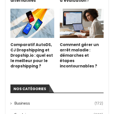
alternatives
d’évaluation ?
Comparatif AutoDS,
Comment gérer un
CJ Dropshipping et
arrêt maladie :
Dropship.io : quel est
démarches et
le meilleur pour le
étapes
dropshipping ?
incontournables ?
NOS CATÉGORIES
Business
(172)