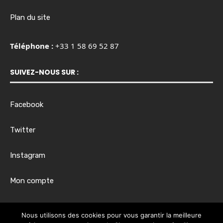
Plan du site
Téléphone :
+33 1 58 69 52 87
SUIVEZ-NOUS SUR :
Facebook
Twitter
Instagram
Mon compte
Horaires d’ouverture :
Nous utilisons des cookies pour vous garantir la meilleure
Du lundi au vendredi, de 8h00 à 17h30