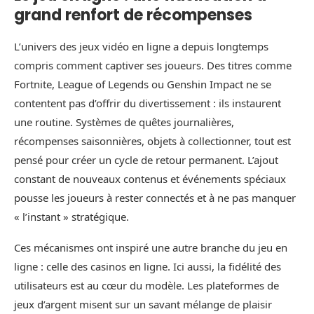
grand renfort de récompenses
L’univers des jeux vidéo en ligne a depuis longtemps
compris comment captiver ses joueurs. Des titres comme
Fortnite, League of Legends ou Genshin Impact ne se
contentent pas d’offrir du divertissement : ils instaurent
une routine. Systèmes de quêtes journalières,
récompenses saisonnières, objets à collectionner, tout est
pensé pour créer un cycle de retour permanent. L’ajout
constant de nouveaux contenus et événements spéciaux
pousse les joueurs à rester connectés et à ne pas manquer
« l’instant » stratégique.
Ces mécanismes ont inspiré une autre branche du jeu en
ligne : celle des casinos en ligne. Ici aussi, la fidélité des
utilisateurs est au cœur du modèle. Les plateformes de
jeux d’argent misent sur un savant mélange de plaisir