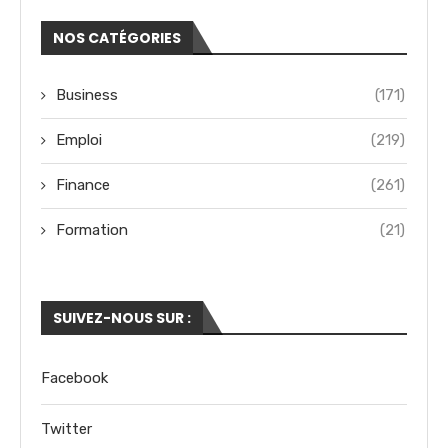
NOS CATÉGORIES
Business
(171)
Emploi
(219)
Finance
(261)
Formation
(21)
SUIVEZ-NOUS SUR :
Facebook
Twitter