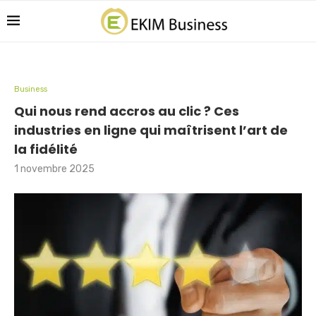
Business
Qui nous rend accros au clic ? Ces
industries en ligne qui maîtrisent l’art de
la fidélité
1 novembre 2025