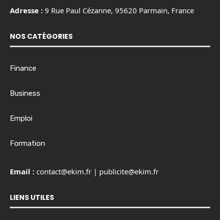
Adresse :
9 Rue Paul Cézanne, 95620 Parmain, France
NOS CATÉGORIES
Finance
Business
Emploi
Formation
Email :
contact@ekim.fr
|
publicite@ekim.fr
LIENS UTILES