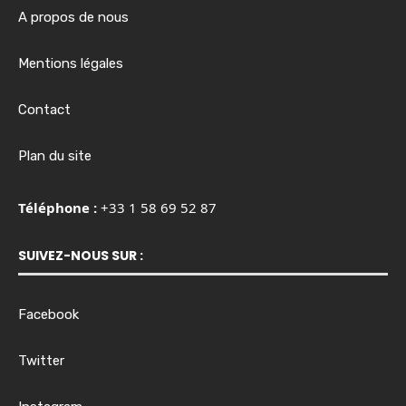
A propos de nous
Mentions légales
Contact
Plan du site
Téléphone :
+33 1 58 69 52 87
SUIVEZ-NOUS SUR :
Facebook
Twitter