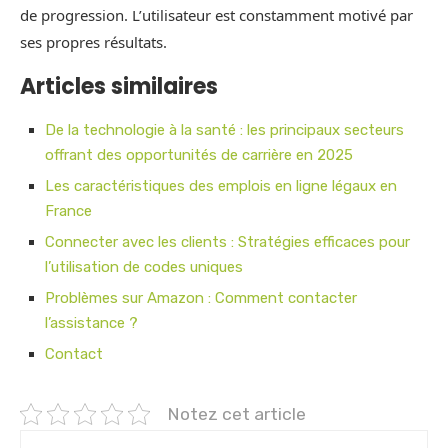
de progression. L’utilisateur est constamment motivé par
ses propres résultats.
Articles similaires
De la technologie à la santé : les principaux secteurs
offrant des opportunités de carrière en 2025
Les caractéristiques des emplois en ligne légaux en
France
Connecter avec les clients : Stratégies efficaces pour
l’utilisation de codes uniques
Problèmes sur Amazon : Comment contacter
l’assistance ?
Contact
Notez cet article