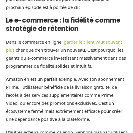
prochain épisode est à portée de clic.
Le e-commerce : la fidélité comme
stratégie de rétention
Dans le commerce en ligne,
garder le client vaut souvent
plus
cher que d’en trouver un nouveau. C’est pourquoi les
géants du e-commerce investissent massivement dans des
programmes de fidélité solides et intuitifs.
Amazon en est un parfait exemple. Avec son abonnement
Prime, l’utilisateur bénéficie de la livraison gratuite, de
l’accès à des services supplémentaires comme Prime
Video, ou encore des promotions exclusives. C’est un
écosystème fermé mais extrêmement efficace pour créer
une dépendance positive à la plateforme.
D’autres acteurs comme Zalando, Sephora ou Fnac utilisent