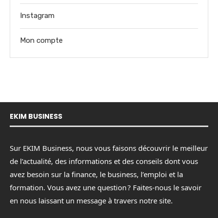
Instagram
Mon compte
EKIM BUSINESS
Sur EKIM Business, nous vous faisons découvrir le meilleur
de l’actualité, des informations et des conseils dont vous
avez besoin sur la finance, le business, l’emploi et la
formation. Vous avez une question ? Faites-nous le savoir
en nous laissant un message à travers notre site.