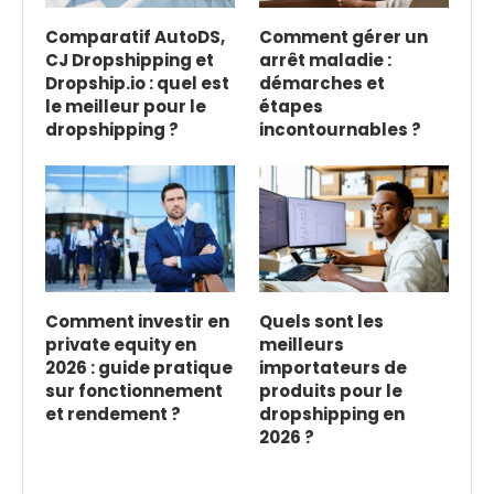
Comparatif AutoDS,
Comment gérer un
CJ Dropshipping et
arrêt maladie :
Dropship.io : quel est
démarches et
le meilleur pour le
étapes
dropshipping ?
incontournables ?
Comment investir en
Quels sont les
private equity en
meilleurs
2026 : guide pratique
importateurs de
sur fonctionnement
produits pour le
et rendement ?
dropshipping en
2026 ?