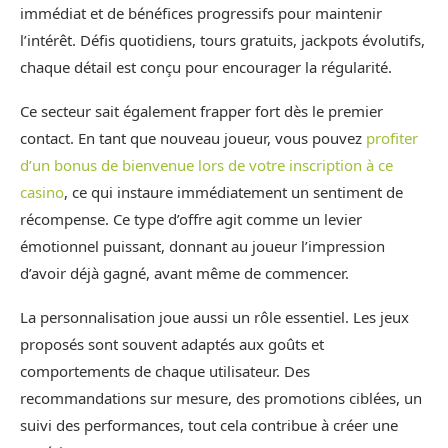
immédiat et de bénéfices progressifs pour maintenir
l’intérêt. Défis quotidiens, tours gratuits, jackpots évolutifs,
chaque détail est conçu pour encourager la régularité.
Ce secteur sait également frapper fort dès le premier
contact. En tant que nouveau joueur, vous pouvez
profiter
d’un bonus de bienvenue lors de votre inscription à ce
casino
, ce qui instaure immédiatement un sentiment de
récompense. Ce type d’offre agit comme un levier
émotionnel puissant, donnant au joueur l’impression
d’avoir déjà gagné, avant même de commencer.
La personnalisation joue aussi un rôle essentiel. Les jeux
proposés sont souvent adaptés aux goûts et
comportements de chaque utilisateur. Des
recommandations sur mesure, des promotions ciblées, un
suivi des performances, tout cela contribue à créer une