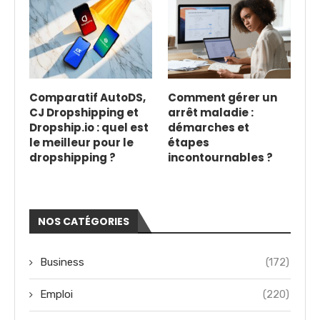
Comparatif AutoDS,
Comment gérer un
CJ Dropshipping et
arrêt maladie :
Dropship.io : quel est
démarches et
le meilleur pour le
étapes
dropshipping ?
incontournables ?
NOS CATÉGORIES
Business
(172)
Emploi
(220)