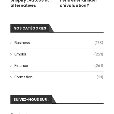
Shopify : AutoDS et
l’entretien annuel
alternatives
d’évaluation ?
NOS CATÉGORIES
Business
(173)
Emploi
(221)
Finance
(261)
Formation
(21)
SUIVEZ-NOUS SUR :