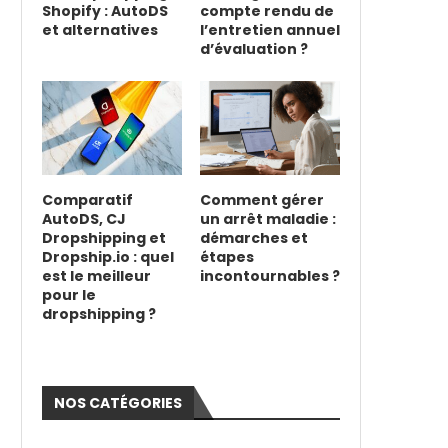
Shopify : AutoDS
compte rendu de
et alternatives
l’entretien annuel
d’évaluation ?
Comparatif
Comment gérer
AutoDS, CJ
un arrêt maladie :
Dropshipping et
démarches et
Dropship.io : quel
étapes
est le meilleur
incontournables ?
pour le
dropshipping ?
NOS CATÉGORIES