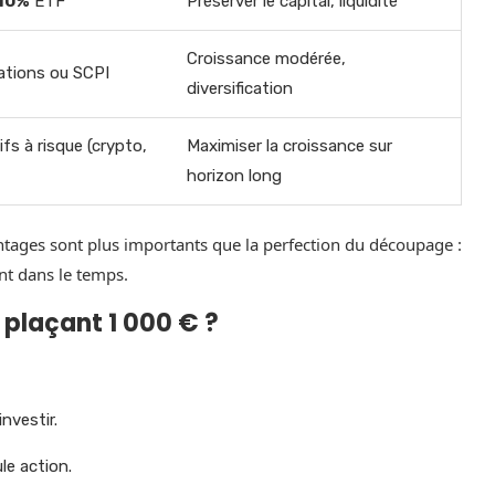
10%
ETF
Préserver le capital, liquidité
Croissance modérée,
ations ou SCPI
diversification
fs à risque (crypto,
Maximiser la croissance sur
horizon long
ntages sont plus importants que la perfection du découpage :
ent dans le temps.
 plaçant 1 000 € ?
nvestir.
le action.