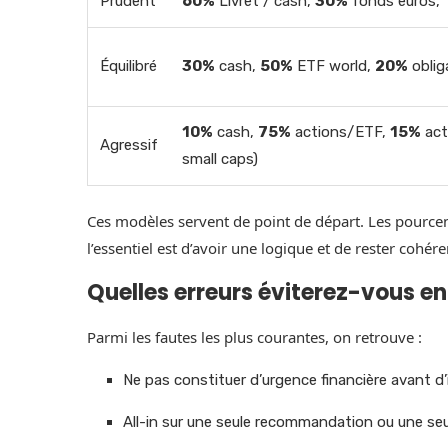
Prudent
60%
Livret / cash,
30%
fonds euros,
Équilibré
30%
cash,
50%
ETF world,
20%
oblig
10%
cash,
75%
actions/ETF,
15%
acti
Agressif
small caps)
Ces modèles servent de point de départ. Les pource
l’essentiel est d’avoir une logique et de rester cohér
Quelles erreurs éviterez-vous en
Parmi les fautes les plus courantes, on retrouve :
Ne pas constituer d’urgence financière avant d’i
All-in sur une seule recommandation ou une seu