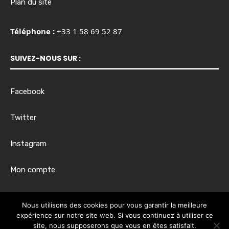
Plan du site
Téléphone :
+33 1 58 69 52 87
SUIVEZ-NOUS SUR :
Facebook
Twitter
Instagram
Mon compte
Horaires d’ouverture :
Nous utilisons des cookies pour vous garantir la meilleure
Du lundi au vendredi, de 8h00 à 17h30
expérience sur notre site web. Si vous continuez à utiliser ce
site, nous supposerons que vous en êtes satisfait.