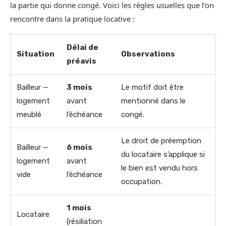
la partie qui donne congé. Voici les règles usuelles que l’on
rencontre dans la pratique locative :
Délai de
Situation
Observations
préavis
Bailleur —
3 mois
Le motif doit être
logement
avant
mentionné dans le
meublé
l’échéance
congé.
Le droit de préemption
Bailleur —
6 mois
du locataire s’applique si
logement
avant
le bien est vendu hors
vide
l’échéance
occupation.
1 mois
Locataire
(résiliation