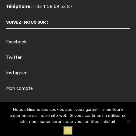
Téléphone :
+33 1 58 69 52 87
SUIVEZ-NOUS SUR :
Facebook
Twitter
Instagram
Mon compte
Horaires d’ouverture :
Nous utilisons des cookies pour vous garantir la meilleure
Du lundi au vendredi, de 8h00 à 17h30
expérience sur notre site web. Si vous continuez à utiliser ce
site, nous supposerons que vous en êtes satisfait.
Ok
@2024 - Tous droits réservés.
@EKIM Business