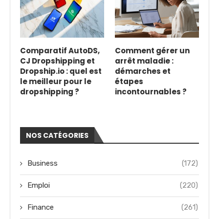
Comparatif AutoDS,
Comment gérer un
CJ Dropshipping et
arrêt maladie :
Dropship.io : quel est
démarches et
le meilleur pour le
étapes
dropshipping ?
incontournables ?
NOS CATÉGORIES
Business
(172)
Emploi
(220)
Finance
(261)