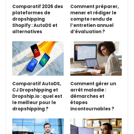
Comparatif 2026 des
Comment préparer,
plateformes de
mener et rédiger le
dropshipping
compte rendu de
Shopify : AutoDS et
l’entretien annuel
alternatives
d’évaluation ?
Comparatif AutoDS,
Comment gérer un
CJ Dropshipping et
arrêt maladie :
Dropship.io : quel est
démarches et
le meilleur pour le
étapes
dropshipping ?
incontournables ?