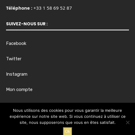
Téléphone :
+33 1 58 69 52 87
SUIVEZ-NOUS SUR :
Facebook
Twitter
Instagram
Mon compte
Horaires d’ouverture :
Nous utilisons des cookies pour vous garantir la meilleure
Du lundi au vendredi, de 8h00 à 17h30
expérience sur notre site web. Si vous continuez à utiliser ce
site, nous supposerons que vous en êtes satisfait.
Ok
@2024 - Tous droits réservés.
@EKIM Business