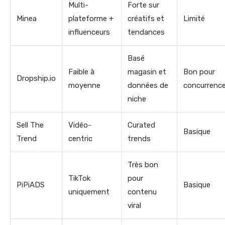
Multi-
Forte sur
Minea
plateforme +
créatifs et
Limité
influenceurs
tendances
Basé
Faible à
magasin et
Bon pour
Dropship.io
moyenne
données de
concurrenc
niche
Sell The
Vidéo-
Curated
Basique
Trend
centric
trends
Très bon
TikTok
pour
PiPiADS
Basique
uniquement
contenu
viral