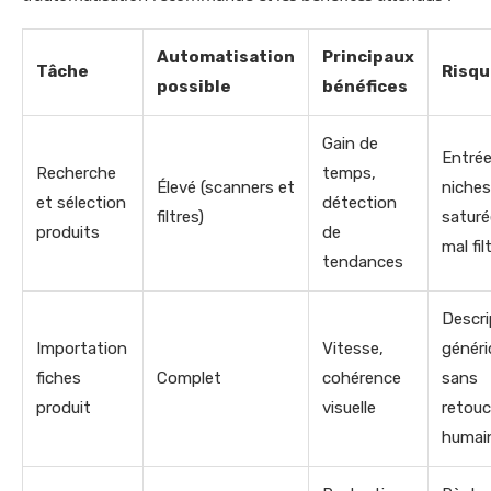
Automatisation
Principaux
Tâche
Risqu
possible
bénéfices
Gain de
Entrée
Recherche
temps,
Élevé (scanners et
niches
et sélection
détection
filtres)
saturé
produits
de
mal fil
tendances
Descri
Importation
Vitesse,
généri
fiches
Complet
cohérence
sans
produit
visuelle
retou
humai