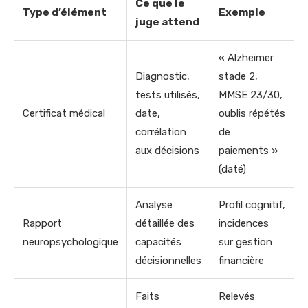
Ce que le
Type d’élément
Exemple
juge attend
« Alzheimer
Diagnostic,
stade 2,
tests utilisés,
MMSE 23/30,
Certificat médical
date,
oublis répétés
corrélation
de
aux décisions
paiements »
(daté)
Analyse
Profil cognitif,
Rapport
détaillée des
incidences
neuropsychologique
capacités
sur gestion
décisionnelles
financière
Faits
Relevés