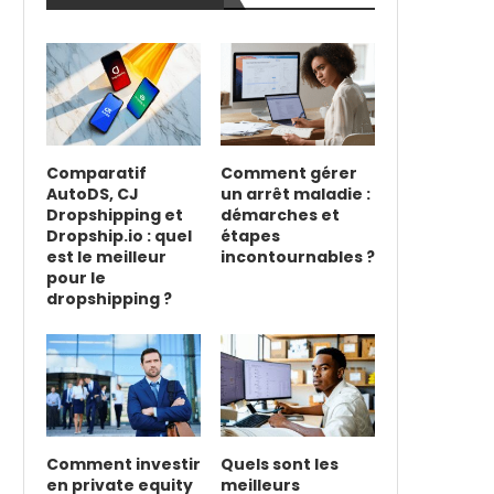
Comparatif
Comment gérer
AutoDS, CJ
un arrêt maladie :
Dropshipping et
démarches et
Dropship.io : quel
étapes
est le meilleur
incontournables ?
pour le
dropshipping ?
Comment investir
Quels sont les
en private equity
meilleurs