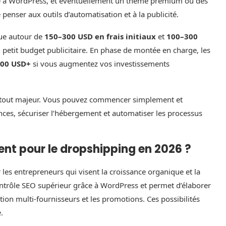
 à WordPress, et éventuellement un thème premium ou des
penser aux outils d’automatisation et à la publicité.
tue autour de
150–300 USD en frais initiaux
et
100–300
 petit budget publicitaire. En phase de montée en charge, les
000 USD+
si vous augmentez vos investissements
 atout majeur. Vous pouvez commencer simplement et
nces, sécuriser l’hébergement et automatiser les processus
nt pour le dropshipping en 2026 ?
s entrepreneurs qui visent la croissance organique et la
ontrôle SEO supérieur grâce à WordPress et permet d’élaborer
tion multi-fournisseurs et les promotions. Ces possibilités
.