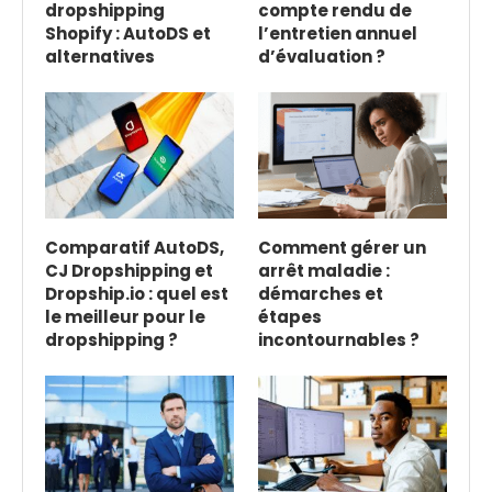
dropshipping
compte rendu de
Shopify : AutoDS et
l’entretien annuel
alternatives
d’évaluation ?
Comparatif AutoDS,
Comment gérer un
CJ Dropshipping et
arrêt maladie :
Dropship.io : quel est
démarches et
le meilleur pour le
étapes
dropshipping ?
incontournables ?