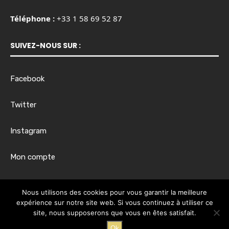
Téléphone :
+33 1 58 69 52 87
SUIVEZ-NOUS SUR :
Facebook
Twitter
Instagram
Mon compte
Horaires d’ouverture :
Nous utilisons des cookies pour vous garantir la meilleure
Du lundi au vendredi, de 8h00 à 17h30
expérience sur notre site web. Si vous continuez à utiliser ce
site, nous supposerons que vous en êtes satisfait.
Ok