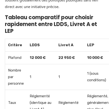
soutient globalement des politiques publiques sans lien
direct avec une initiative précise.
Tableau comparatif pour choisir
rapidement entre LDDS, Livret A et
LEP
Critère
LDDS
Livret A
LEP
Plafond
12 000 €
22 950 €
10 000 €
Nombre
1 (sous
par
1
1
conditions)
personne
Réglementé
Réglementé,
Taux
(identique au
Réglementé
généralemen