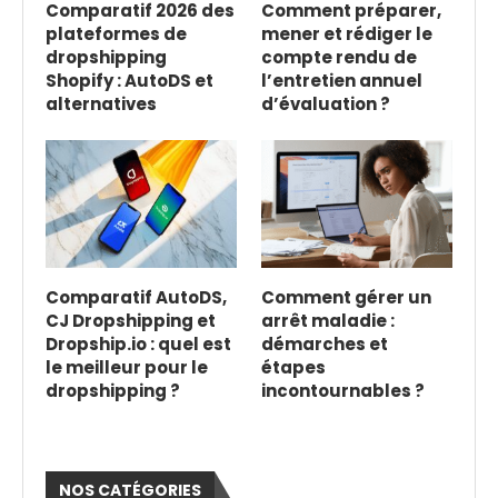
Comparatif 2026 des
Comment préparer,
plateformes de
mener et rédiger le
dropshipping
compte rendu de
Shopify : AutoDS et
l’entretien annuel
alternatives
d’évaluation ?
Comparatif AutoDS,
Comment gérer un
CJ Dropshipping et
arrêt maladie :
Dropship.io : quel est
démarches et
le meilleur pour le
étapes
dropshipping ?
incontournables ?
NOS CATÉGORIES