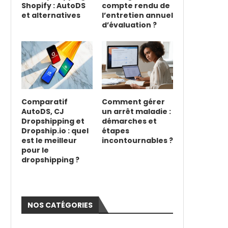
Shopify : AutoDS
compte rendu de
et alternatives
l’entretien annuel
d’évaluation ?
Comparatif
Comment gérer
AutoDS, CJ
un arrêt maladie :
Dropshipping et
démarches et
Dropship.io : quel
étapes
est le meilleur
incontournables ?
pour le
dropshipping ?
NOS CATÉGORIES