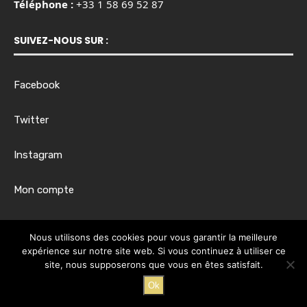
Téléphone :
+33 1 58 69 52 87
SUIVEZ-NOUS SUR :
Facebook
Twitter
Instagram
Mon compte
Horaires d’ouverture :
Nous utilisons des cookies pour vous garantir la meilleure
Du lundi au vendredi, de 8h00 à 17h30
expérience sur notre site web. Si vous continuez à utiliser ce
site, nous supposerons que vous en êtes satisfait.
Ok
@2024 - Tous droits réservés.
@EKIM Business